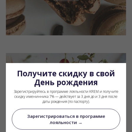
Получите скидку в свой
День рождения
Торты на заказ
Зарегистрируйтесь в программе лояльности KREM и получите
скидку именинника 7% — действует за 3 дня до и 3 дня после
даты рождения (по паспорту).
Смотреть
Зарегистрироваться в программе
лояльности →