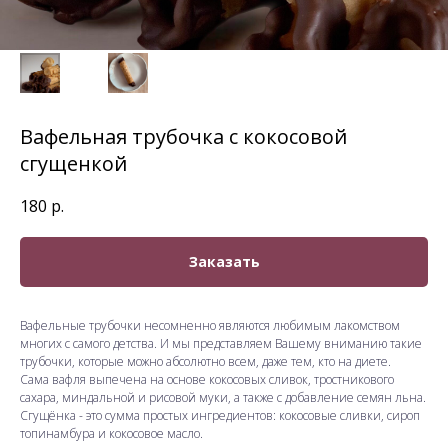
Вафельная трубочка с кокосовой
сгущенкой
180
р.
Заказать
Вафельные трубочки несомненно являются любимым лакомством
многих с самого детства. И мы представляем Вашему вниманию такие
трубочки, которые можно абсолютно всем, даже тем, кто на диете.
Сама вафля выпечена на основе кокосовых сливок, тростникового
сахара, миндальной и рисовой муки, а также с добавление семян льна.
Сгущёнка - это сумма простых ингредиентов: кокосовые сливки, сироп
топинамбура и кокосовое масло.