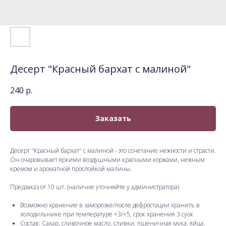
Десерт "Красный бархат с малиной"
240
р.
Заказать
Десерт "Красный бархат" с малиной - это сочетание нежности и страсти.
Он очаровывает яркими воздушными красными коржами, нежным
кремом и ароматной прослойкой малины.
Предзаказ от 10 шт. (наличие уточняйте у администратора)
Возможно хранение в заморозке/после дефростации хранить в
холодильнике при температуре +3/+5, срок хранения 3 суок
Состав: Сахар, сливочное масло, сливки, пшеничная мука, яйца,